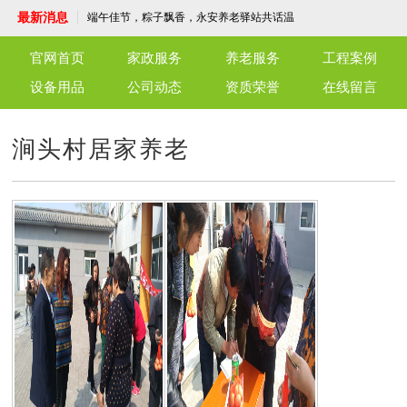
守护每一刻，温暖每一心——专业护工陪护
最新消息
服务
端午佳节，粽子飘香，永安养老驿站共话温
情
北京仁友永安养老驿站：老年人的温馨家园
仁友育儿嫂服务：专业陪伴，呵护成长
官网首页
家政服务
养老服务
工程案例
仁友干洗店，优质高效，温馨细致，为官兵
与社区献上一份关怀
仁友月嫂服务，您的温暖守护者
设备用品
公司动态
资质荣誉
在线留言
涧头村居家养老