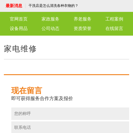
洁服务为您护航
洗衣机清洗服务，让洁净生活从“新”开始！
最新消息
干洗店是怎么清洗各种衣物的？
了解外墙清洗
守护每一刻，温暖每一心——专业护工陪护
官网首页
家政服务
养老服务
工程案例
服务
端午佳节，粽子飘香，永安养老驿站共话温
情
北京仁友永安养老驿站：老年人的温馨家园
设备用品
公司动态
资质荣誉
在线留言
仁友育儿嫂服务：专业陪伴，呵护成长
仁友干洗店，优质高效，温馨细致，为官兵
与社区献上一份关怀
仁友月嫂服务，您的温暖守护者
家电维修
单位保洁服务：打造洁净工作环境，专业保
洁服务为您护航
洗衣机清洗服务，让洁净生活从“新”开始！
干洗店是怎么清洗各种衣物的？
了解外墙清洗
守护每一刻，温暖每一心——专业护工陪护
服务
端午佳节，粽子飘香，永安养老驿站共话温
情
北京仁友永安养老驿站：老年人的温馨家园
仁友育儿嫂服务：专业陪伴，呵护成长
现在留言
仁友干洗店，优质高效，温馨细致，为官兵
与社区献上一份关怀
仁友月嫂服务，您的温暖守护者
即可获得服务合作方案及报价