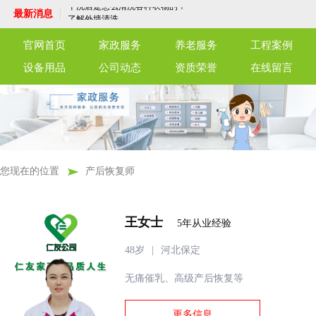
干洗店是怎么清洗各种衣物的？
最新消息
了解外墙清洗
守护每一刻，温暖每一心——专业护工陪护
服务
端午佳节，粽子飘香，永安养老驿站共话温
官网首页
家政服务
养老服务
工程案例
情
北京仁友永安养老驿站：老年人的温馨家园
仁友育儿嫂服务：专业陪伴，呵护成长
设备用品
公司动态
资质荣誉
在线留言
仁友干洗店，优质高效，温馨细致，为官兵
与社区献上一份关怀
仁友月嫂服务，您的温暖守护者
单位保洁服务：打造洁净工作环境，专业保
洁服务为您护航
洗衣机清洗服务，让洁净生活从“新”开始！
干洗店是怎么清洗各种衣物的？
了解外墙清洗
守护每一刻，温暖每一心——专业护工陪护
服务
端午佳节，粽子飘香，永安养老驿站共话温
您现在的位置
产后恢复师
情
北京仁友永安养老驿站：老年人的温馨家园
仁友育儿嫂服务：专业陪伴，呵护成长
仁友干洗店，优质高效，温馨细致，为官兵
与社区献上一份关怀
仁友月嫂服务，您的温暖守护者
王女士
5年从业经验
48岁
|
河北保定
无痛催乳、高级产后恢复等
更多信息