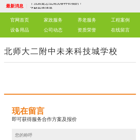
干洗店是怎么清洗各种衣物的？
最新消息
了解外墙清洗
守护每一刻，温暖每一心——专业护工陪护
服务
端午佳节，粽子飘香，永安养老驿站共话温
官网首页
家政服务
养老服务
工程案例
情
北京仁友永安养老驿站：老年人的温馨家园
仁友育儿嫂服务：专业陪伴，呵护成长
设备用品
公司动态
资质荣誉
在线留言
仁友干洗店，优质高效，温馨细致，为官兵
与社区献上一份关怀
仁友月嫂服务，您的温暖守护者
单位保洁服务：打造洁净工作环境，专业保
北师大二附中未来科技城学校
洁服务为您护航
洗衣机清洗服务，让洁净生活从“新”开始！
干洗店是怎么清洗各种衣物的？
了解外墙清洗
守护每一刻，温暖每一心——专业护工陪护
服务
端午佳节，粽子飘香，永安养老驿站共话温
情
北京仁友永安养老驿站：老年人的温馨家园
仁友育儿嫂服务：专业陪伴，呵护成长
仁友干洗店，优质高效，温馨细致，为官兵
与社区献上一份关怀
仁友月嫂服务，您的温暖守护者
现在留言
即可获得服务合作方案及报价