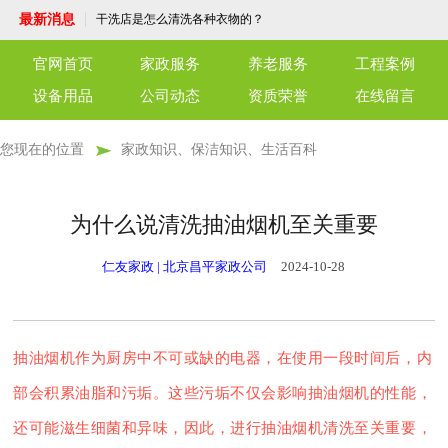
洁服务为您护航
洗衣机清洗服务，让洁净生活从“新”开始！
最新消息
干洗店是怎么清洗各种衣物的？
了解外墙清洗
守护每一刻，温暖每一心——专业护工陪护
官网首页
家政服务
养老服务
工程案例
服务
端午佳节，粽子飘香，永安养老驿站共话温
情
北京仁友永安养老驿站：老年人的温馨家园
设备用品
公司动态
资质荣誉
在线留言
仁友育儿嫂服务：专业陪伴，呵护成长
仁友干洗店，优质高效，温馨细致，为官兵
与社区献上一份关怀
仁友月嫂服务，您的温暖守护者
您现在的位置
家政知识、保洁知识、生活百科
单位保洁服务：打造洁净工作环境，专业保
洁服务为您护航
洗衣机清洗服务，让洁净生活从“新”开始！
干洗店是怎么清洗各种衣物的？
了解外墙清洗
为什么说清洗抽油烟机至关重要
守护每一刻，温暖每一心——专业护工陪护
服务
端午佳节，粽子飘香，永安养老驿站共话温
仁友家政 | 北京昌平家政公司
2024-10-28
情
北京仁友永安养老驿站：老年人的温馨家园
仁友育儿嫂服务：专业陪伴，呵护成长
仁友干洗店，优质高效，温馨细致，为官兵
与社区献上一份关怀
仁友月嫂服务，您的温暖守护者
抽油烟机作为厨房中不可或缺的电器，在使用一段时间后，内
部会积累油脂和污垢。这些污垢不仅会影响抽油烟机的性能，
还可能滋生细菌和异味，因此，进行抽油烟机清洗至关重要，